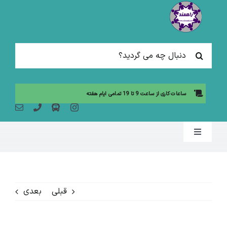
Ski
t
conten
جستجو
برای:
ساعات کاری از ساعت 9 تا 19 تمامی ایام هفته
Toggle
Navigation
صفحه نخست
قبلی
بعدی
مقالات آموزشی
آموزش حضوری (لیست دوره ها)