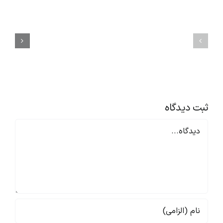
راز
اصول
افزایش
مهم
انگیزه
آداب
کارکنان
معاشرت
بدون
و
افزایش
مهارت‌های
حقوق
ارتباطی
|
در
۱۲
محیط
راهکار
کار
اثبات‌شده
ثبت ديدگاه
Comment