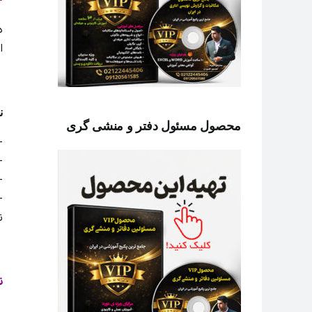
۳- نتیجه و 
د
ا
ن
محصول مسئول دفتر و منشی گری
-
-
-
ن
ن