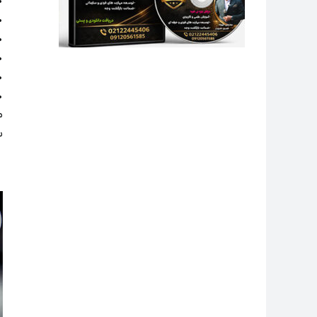
•
•
•
•
•
•
م
س
ن
و