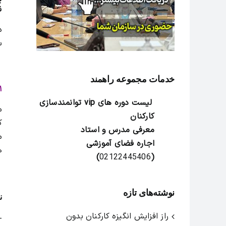
ن
د
س
خدمات مجموعه راهمند
۱- مقدمه نامه های اداری و 
لیست دوره های vip توانمندسازی
م
کارکنان
ک
معرفی مدرس و استاد
م
اجاره فضای آموزشی
ه
)
02122445406
(
نوشته‌های تازه
ن
راز افزایش انگیزه کارکنان بدون
-