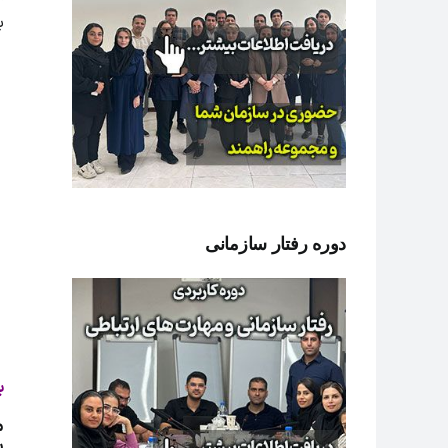
ب
دوره رفتار سازمانی
ب
م
پ