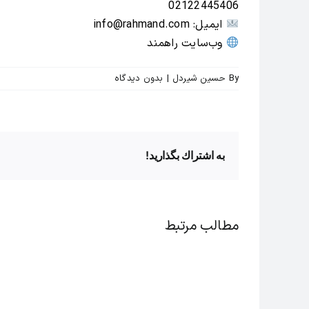
02122445406
ایمیل: info@rahmand.com
وب‌سایت راهمند
By
حسین شیردل
|
بدون ديدگاه
به اشتراك بگذاريد!
مطالب مرتبط
راز
اصول
افزایش
مهم
انگیزه
آداب
کارکنان
معاشرت
بدون