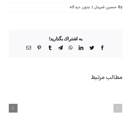
By
حسین شیردل
|
بدون ديدگاه
به اشتراك بگذاريد!
Facebook
Twitter
LinkedIn
WhatsApp
Telegram
Tumblr
Pinterest
پست
الکترونیک
مطالب مرتبط
راز
اصول
افزایش
مهم
انگیزه
آداب
کارکنان
معاشرت
بدون
و
افزایش
مهارت‌های
حقوق
ارتباطی
|
در
۱۲