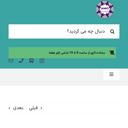
Ski
t
conten
جستجو
برای:
ساعات کاری از ساعت 9 تا 19 تمامی ایام هفته
Toggle
Navigation
صفحه نخست
قبلی
بعدی
مقالات آموزشی
آموزش حضوری (لیست دوره ها)