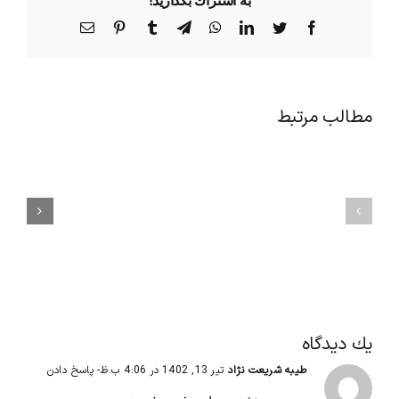
Facebook
Twitter
LinkedIn
WhatsApp
Telegram
Tumblr
Pinterest
پست
الکترونیک
مطالب مرتبط
راز
اصول
افزایش
مهم
انگیزه
آداب
کارکنان
معاشرت
بدون
و
افزایش
مهارت‌های
حقوق
ارتباطی
|
در
۱۲
محیط
راهکار
کار
اثبات‌شده
يك ديدگاه
طیبه شریعت نژاد
تیر 13, 1402 در 4:06 ب.ظ
- پاسخ دادن