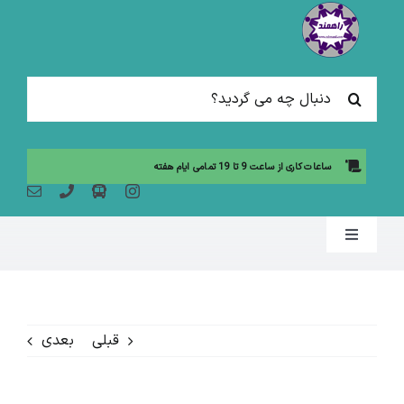
Ski
t
conten
جستجو
برای:
ساعات کاری از ساعت 9 تا 19 تمامی ایام هفته
Toggle
Navigation
صفحه نخست
قبلی
بعدی
مقالات آموزشی
آموزش حضوری (لیست دوره ها)