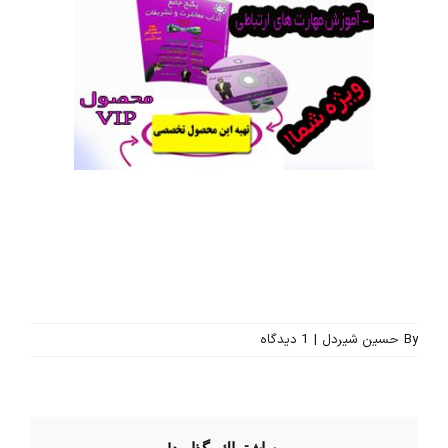
By
حسین شیردل
|
1 ديدگاه
به اشتراك بگذاريد!