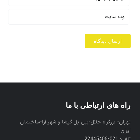
راه های ارتباطی با ما
تهران- بزرگراه جلال-بین پل گیشا و شهر آرا-ساختمان
ایران
تلفن:
021-22445406