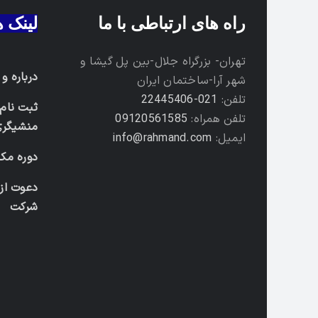
راه های ارتباطی با ما
لینک 
تهران- بزرگراه جلال-بین پل گیشا و
درباره و
شهر آرا-ساختمان ایران
تلفن:
021-22445406
ثبت نام 
تلفن همراه:
09120561585
منشیگری
ایمیل:
info@rahmand.com
دوره مکا
دعوت از
شرکت