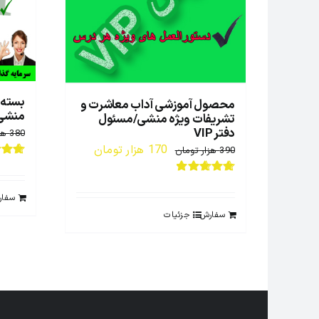
بسته 
محصول آموزشی آداب معاشرت و
منشی گ
تشریفات ویژه منشی/مسئول
دفتر VIP
380
هز
قیمت
قیمت
170
هزار تومان
390
هزار تومان
اصلی:
فعلی:
نمره
7
5
نمره
5.00
از 5
390 هزار
170 هزار
سفا
تومان
تومان.
سفارش
جزئیات
بود.