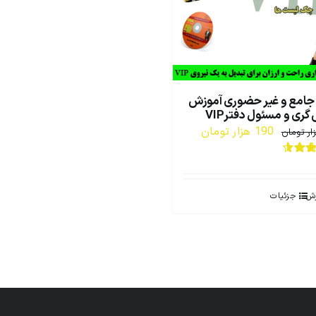
جامع و غیر حضوری آموزش
ری و مسئول دفترVIP
قیمت
قیمت
190
هزار تومان
ار تومان
اصلی:
فعلی:
4.6
از
380 هزار
190 هزار
تومان
تومان.
رش
جزئیات
بود.