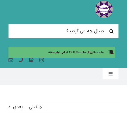
Ski
t
conten
جستجو
برای:
ساعات کاری از ساعت 9 تا 19 تمامی ایام هفته
Toggle
Navigation
صفحه نخست
قبلی
بعدی
مقالات آموزشی
آموزش حضوری (لیست دوره ها)