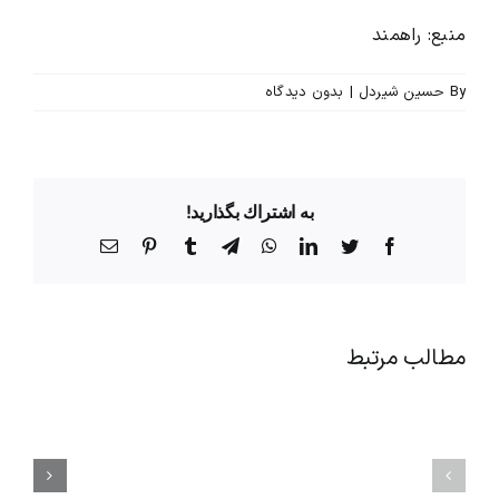
منبع:
راهمند
By
حسین شیردل
|
بدون ديدگاه
به اشتراك بگذاريد!
Facebook
Twitter
LinkedIn
WhatsApp
Telegram
Tumblr
Pinterest
پست
الکترونیک
مطالب مرتبط
راز
اصول
افزایش
مهم
انگیزه
آداب
کارکنان
معاشرت
بدون
و