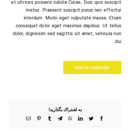
et ultrices posuere cubilia Curae; Duis quis suscipit
metus. Praesent suscipit purus nec efficitur
interdum. Morbi eget vulputate massa. Etiam
consequat dolor eget maximus dapibus. Ut tellus
dolor, dignissim sed sagittis sit amet, vehicula non
dui.
Add to calendar
به اشتراك بگذاريد!
Facebook
Twitter
LinkedIn
WhatsApp
Telegram
Tumblr
Pinterest
پست
الکترونیک