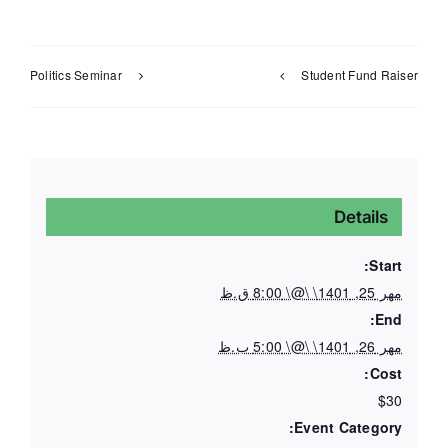
Politics Seminar
Student Fund Raiser
Details
Start:
مهر 25, 1401\ \@\ 8:00 ق.ظ
End:
مهر 26, 1401\ \@\ 5:00 ب.ظ
Cost:
$30
Event Category: