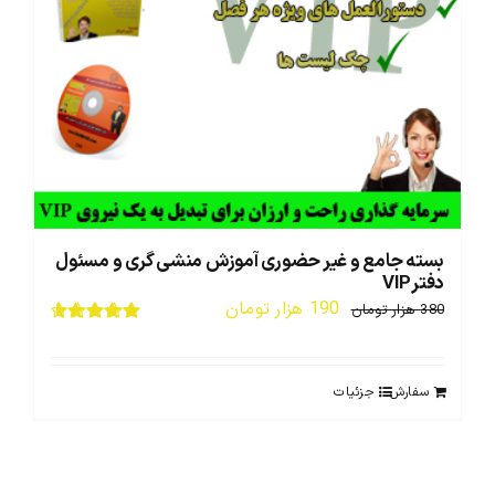
بسته جامع و غیر حضوری آموزش منشی گری و مسئول
دفترVIP
قیمت
قیمت
190
هزار تومان
380
هزار تومان
اصلی:
فعلی:
نمره
4.67
از
5
380 هزار
190 هزار
سفارش
جزئیات
تومان
تومان.
بود.