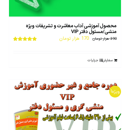
محصول آموزشی آداب معاشرت و تشریفات ویژه
منشی/مسئول دفتر VIP
قیمت
قیمت
170
هزار تومان
390
هزار تومان
اصلی:
فعلی:
نمره
5.00
از 5
390 هزار
170 هزار
سفارش
جزئیات
تومان
تومان.
بود.
ویژه!