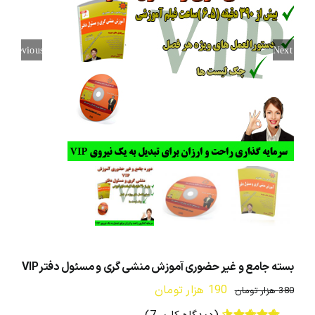
محصولات و بسته های آموزشیVIP
Previous
Next
درباره ما و تماس با ما
بسته جامع و غیر حضوری آموزش منشی گری و مسئول دفترVIP
قیمت
قیمت
190
هزار تومان
380
هزار تومان
اصلی:
فعلی: