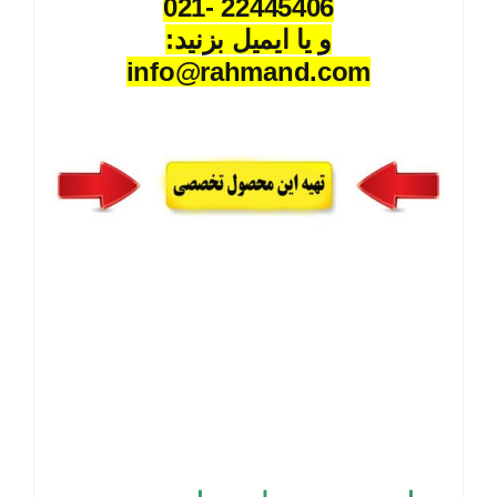
22445406 -021
و یا ایمیل بزنید:
info@rahmand.com