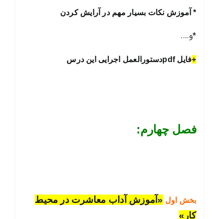
* آموزش نکات بسیار مهم در آرایش کردن
*و….
+
فایل pdfدستورالعمل اجرایی این درس
فصل چهارم:
«آموزش آداب معاشرت در محیط
بخش اول
کار»