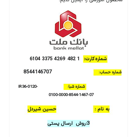
شماره کارت:
1
482
4269 3375 6104
8544146707
شماره حساب:
شماره شبا:
IR36-0120-
0100-0000-8544-1467-07
به نام :
حسین شیردل
3:روش ارسال پستی