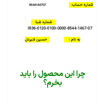
شماره حساب:
8544146707
شماره شبا:
IR36-0120-0100-0000-8544-1467-07
به نام :
حسین شیردل
چرا این محصول را باید
بخرم؟