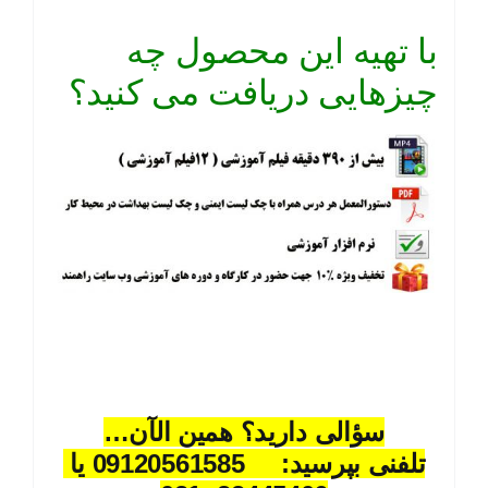
با تهیه این محصول چه
چیزهایی دریافت می کنید؟
سؤالی دارید؟ همین الآن…
تلفنی بپرسید: 09120561585 یا