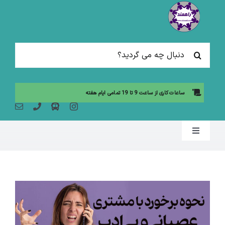
Ski
t
conten
جستجو
برای:
ساعات کاری از ساعت 9 تا 19 تمامی ایام هفته
Toggle
Navigation
صفحه نخست
مقالات آموزشی
آموزش حضوری (لیست دوره ها)