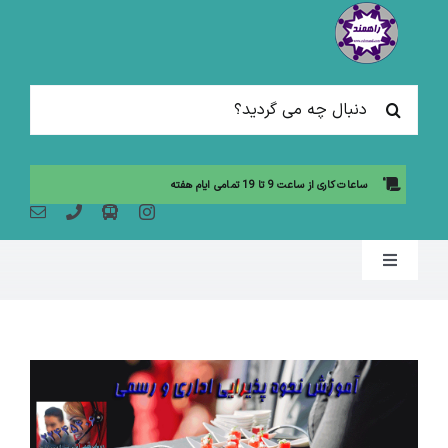
Ski
t
conten
جستجو
برای:
ساعات کاری از ساعت 9 تا 19 تمامی ایام هفته
Toggle
Navigation
صفحه نخست
مقالات آموزشی
آموزش حضوری (لیست دوره ها)