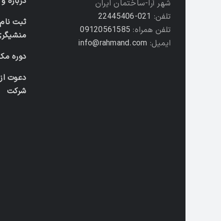
درباره و
شهر آرا-ساختمان ایران
تلفن:
021-22445406
ثبت نام 
تلفن همراه:
09120561585
منشیگری
ایمیل:
info@rahmand.com
دوره مکا
دعوت از
شرکت