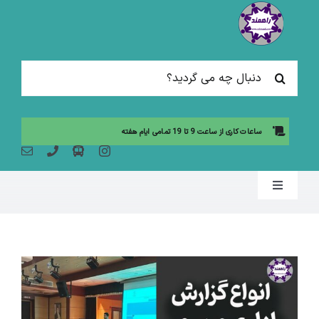
Ski
t
conten
جستجو
برای:
ساعات کاری از ساعت 9 تا 19 تمامی ایام هفته
Toggle
Navigation
صفحه نخست
مقالات آموزشی
آموزش حضوری (لیست دوره ها)