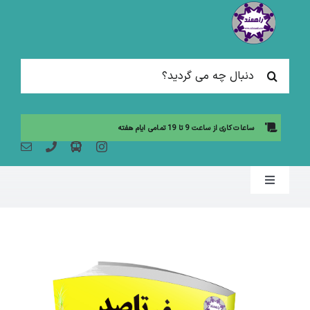
Ski
t
conten
جستجو
برای:
ساعات کاری از ساعت 9 تا 19 تمامی ایام هفته
Toggle
Navigation
صفحه نخست
مقالات آموزشی
آموزش حضوری (لیست دوره ها)