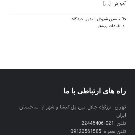
آموزش [...]
By
حسین شیردل
|
بدون ديدگاه
اطلاعات بیشتر
راه های ارتباطی با ما
تهران- بزرگراه جلال-بین پل گیشا و شهر آرا-ساختمان
ایران
تلفن:
021-22445406
تلفن همراه:
09120561585