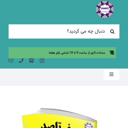
Ski
t
conten
جستجو
برای:
ساعات کاری از ساعت 9 تا 19 تمامی ایام هفته
Toggle
Navigation
صفحه نخست
مقالات آموزشی
آموزش حضوری (لیست دوره ها)