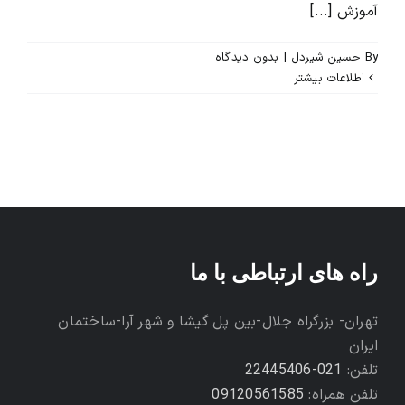
آموزش [...]
By
حسین شیردل
|
بدون ديدگاه
اطلاعات بیشتر
راه های ارتباطی با ما
تهران- بزرگراه جلال-بین پل گیشا و شهر آرا-ساختمان
ایران
تلفن:
021-22445406
تلفن همراه:
09120561585