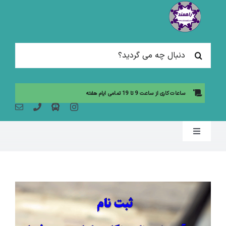
Ski
t
conten
جستجو
برای:
ساعات کاری از ساعت 9 تا 19 تمامی ایام هفته
Toggle
Navigation
صفحه نخست
مقالات آموزشی
آموزش حضوری (لیست دوره ها)