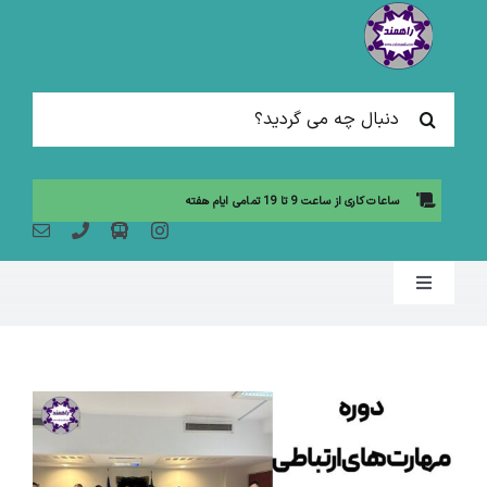
Ski
t
conten
جستجو
برای:
ساعات کاری از ساعت 9 تا 19 تمامی ایام هفته
Toggle
Navigation
صفحه نخست
مقالات آموزشی
آموزش حضوری (لیست دوره ها)