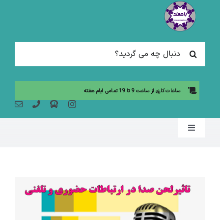
Ski
t
conten
جستجو
برای:
ساعات کاری از ساعت 9 تا 19 تمامی ایام هفته
Toggle
Navigation
صفحه نخست
مقالات آموزشی
آموزش حضوری (لیست دوره ها)