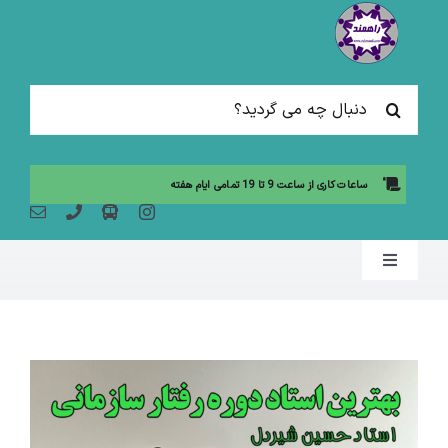
Ski
t
conten
جستجو
برای:
ساعات کاری از ساعت 9 تا 19 تمامی ایام هفته
Toggle
Navigation
صفحه نخست
مقالات آموزشی
آموزش حضوری (لیست دوره ها)