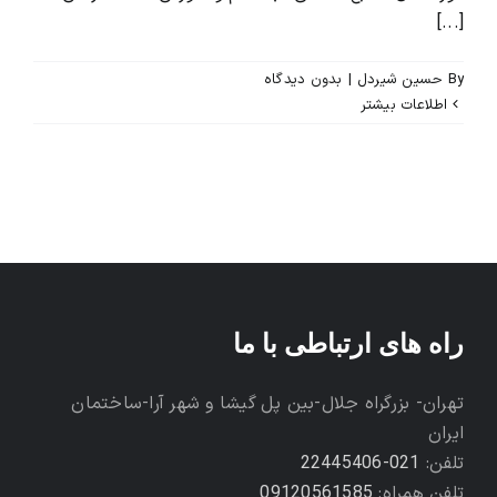
[...]
By
حسین شیردل
|
بدون ديدگاه
اطلاعات بیشتر
راه های ارتباطی با ما
تهران- بزرگراه جلال-بین پل گیشا و شهر آرا-ساختمان
ایران
تلفن:
021-22445406
تلفن همراه:
09120561585