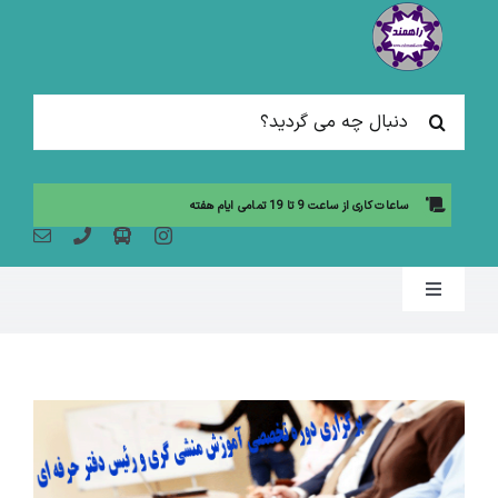
Ski
t
conten
جستجو
برای:
ساعات کاری از ساعت 9 تا 19 تمامی ایام هفته
Toggle
Navigation
صفحه نخست
مقالات آموزشی
آموزش حضوری (لیست دوره ها)