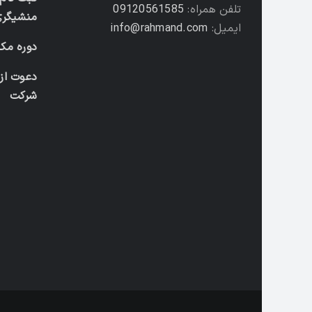
تلفن همراه:
09120561585
منشیگری
ایمیل:
info@rahmand.com
دوره مکا
دعوت از
شرکت