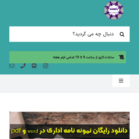
Ski
t
conten
جستجو
برای:
ساعات کاری از ساعت 9 تا 19 تمامی ایام هفته
Toggle
Navigation
صفحه نخست
مقالات آموزشی
آموزش حضوری (لیست دوره ها)