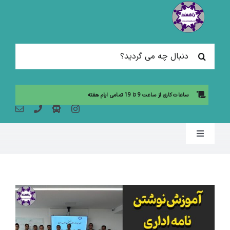
Ski
t
conten
جستجو
برای:
ساعات کاری از ساعت 9 تا 19 تمامی ایام هفته
Toggle
Navigation
صفحه نخست
مقالات آموزشی
آموزش حضوری (لیست دوره ها)