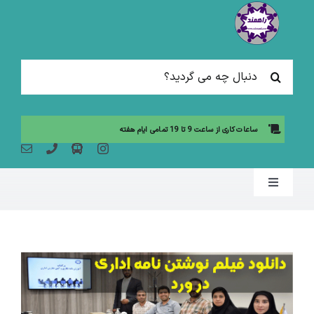
Ski
t
conten
جستجو
برای:
ساعات کاری از ساعت 9 تا 19 تمامی ایام هفته
Toggle
Navigation
صفحه نخست
مقالات آموزشی
آموزش حضوری (لیست دوره ها)