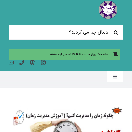
Ski
t
conten
جستجو
برای:
ساعات کاری از ساعت 9 تا 19 تمامی ایام هفته
Toggle
Navigation
صفحه نخست
مقالات آموزشی
آموزش حضوری (لیست دوره ها)