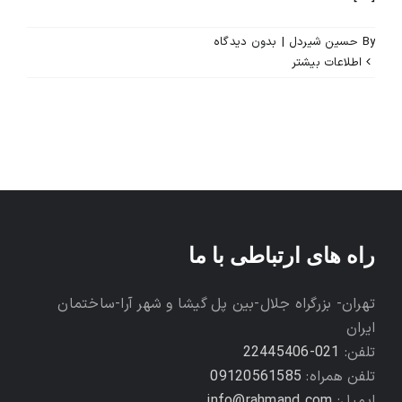
By
حسین شیردل
|
بدون ديدگاه
محصولات و بسته های آموزشیVIP
اطلاعات بیشتر
درباره ما و تماس با ما
راه های ارتباطی با ما
تهران- بزرگراه جلال-بین پل گیشا و شهر آرا-ساختمان
ایران
تلفن:
021-22445406
تلفن همراه:
09120561585
ایمیل:
info@rahmand.com