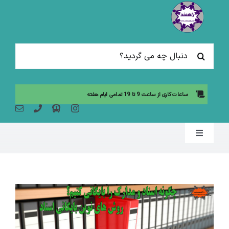
Ski
t
conten
جستجو
برای:
ساعات کاری از ساعت 9 تا 19 تمامی ایام هفته
Toggle
Navigation
صفحه نخست
مقالات آموزشی
آموزش حضوری (لیست دوره ها)