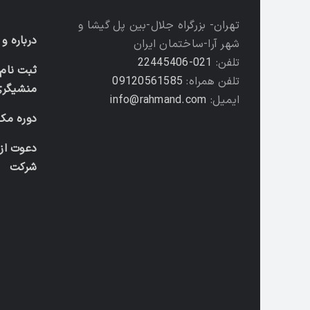
تهران- بزرگراه جلال-بین پل گیشا و
درباره و
شهر آرا-ساختمان ایران
تلفن:
021-22445406
ثبت نام 
تلفن همراه:
09120561585
منشیگری
ایمیل:
info@rahmand.com
دوره مکا
دعوت از
شرکت