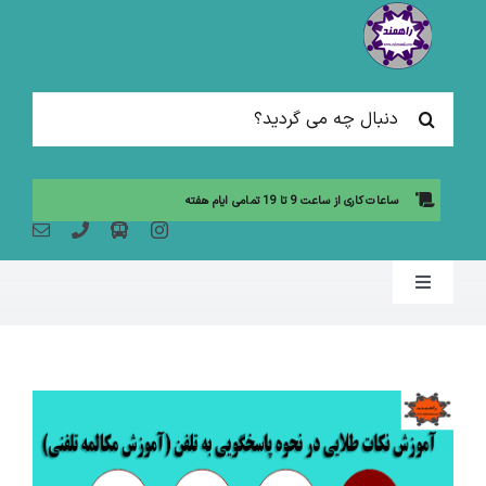
Ski
t
conten
جستجو
برای:
ساعات کاری از ساعت 9 تا 19 تمامی ایام هفته
Toggle
Navigation
صفحه نخست
مقالات آموزشی
آموزش حضوری (لیست دوره ها)