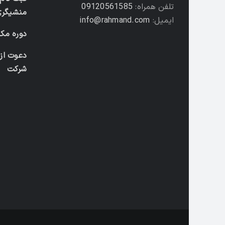
تلفن همراه:
09120561585
منشیگری
ایمیل:
info@rahmand.com
دوره مکا
دعوت از
شرکت