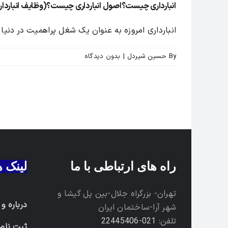
انبارداری چیست؟اصول انبارداری چیست؟(وظایف انباردار
انبارداری امروزه به عنوان یک شغل پراهمیت در دنیا بی
By
حسین شیردل
|
بدون ديدگاه
راه های ارتباطی با ما
لینک 
تهران- بزرگراه جلال-بین پل گیشا و
درباره و
شهر آرا-ساختمان ایران
تلفن:
021-22445406
ثبت نام 