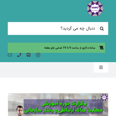
Ski
t
conten
جستجو
برای:
ساعات کاری از ساعت 9 تا 19 تمامی ایام هفته
Toggle
Navigation
صفحه نخست
مقالات آموزشی
آموزش حضوری (لیست دوره ها)