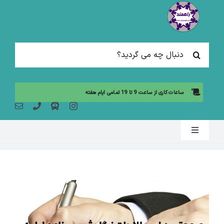
Ski
t
conten
جستجو
برای:
ساعات کاری از ساعت 9 تا 19 تمامی ایام هفته
Toggle
Navigation
صفحه نخست
مقالات آموزشی
آموزش حضوری (لیست دوره ها)