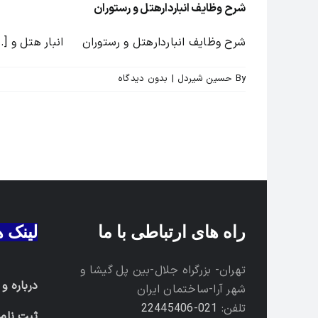
شرح وظایف انباردارهتل و رستوران
شرح وظایف انباردارهتل و رستوران انبار هتل و [...
By
حسین شیردل
|
بدون ديدگاه
راه های ارتباطی با ما
لینک 
تهران- بزرگراه جلال-بین پل گیشا و
درباره و
شهر آرا-ساختمان ایران
تلفن:
021-22445406
ثبت نام 