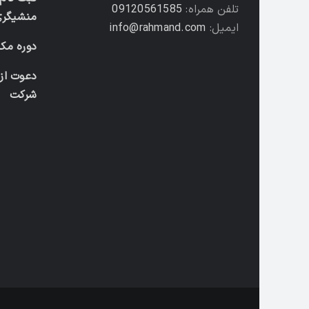
تلفن همراه:
09120561585
منشیگری
ایمیل:
info@rahmand.com
دوره مکا
دعوت از
شرکت