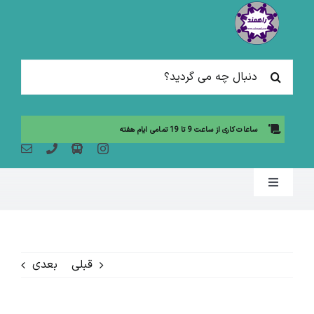
Ski
t
conten
جستجو
برای:
ساعات کاری از ساعت 9 تا 19 تمامی ایام هفته
Toggle
Navigation
صفحه نخست
قبلی
بعدی
مقالات آموزشی
آموزش حضوری (لیست دوره ها)