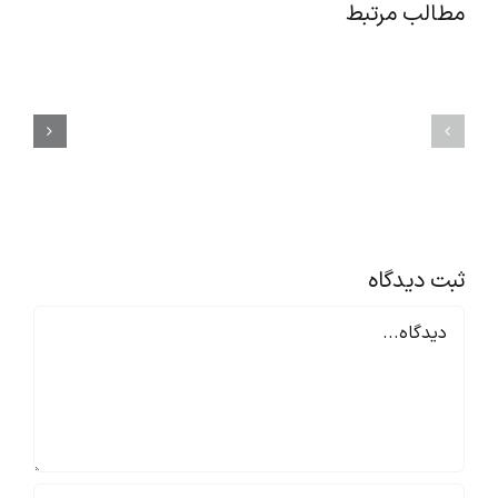
مطالب مرتبط
راز
اصول
افزایش
مهم
انگیزه
آداب
کارکنان
معاشرت
بدون
و
افزایش
مهارت‌های
حقوق
ارتباطی
|
در
۱۲
محیط
راهکار
کار
اثبات‌شده
ثبت ديدگاه
Comment