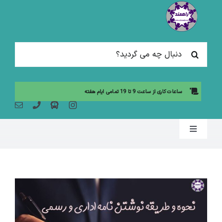
Ski
t
conten
جستجو
برای:
ساعات کاری از ساعت 9 تا 19 تمامی ایام هفته
Toggle
Navigation
صفحه نخست
مقالات آموزشی
آموزش حضوری (لیست دوره ها)