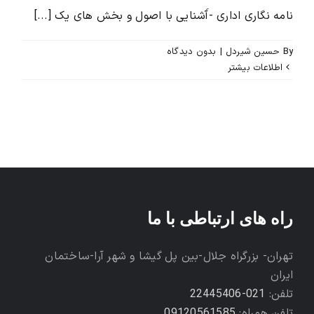
نامه نگاری اداری -آَشنایی با اصول و بخش های یک [...]
By
حسین شیردل
|
بدون ديدگاه
اطلاعات بیشتر
راه های ارتباطی با ما
تهران- بزرگراه جلال-بین پل گیشا و شهر آرا-ساختمان
ایران
تلفن:
021-22445406
تلفن همراه:
09120561585