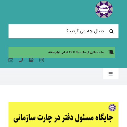
Ski
t
conten
جستجو
برای:
ساعات کاری از ساعت 9 تا 19 تمامی ایام هفته
Toggle
Navigation
صفحه نخست
مقالات آموزشی
آموزش حضوری (لیست دوره ها)