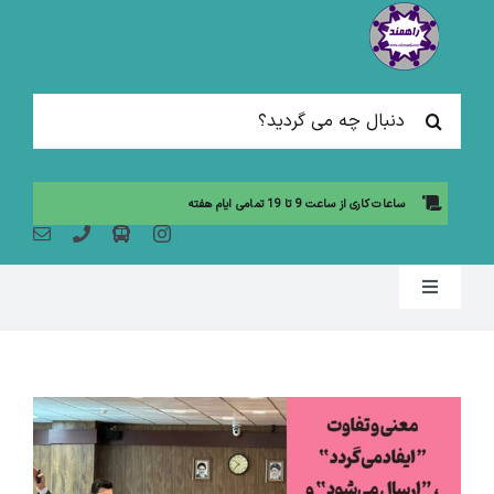
Ski
t
conten
جستجو
برای:
ساعات کاری از ساعت 9 تا 19 تمامی ایام هفته
Toggle
Navigation
صفحه نخست
مقالات آموزشی
آموزش حضوری (لیست دوره ها)