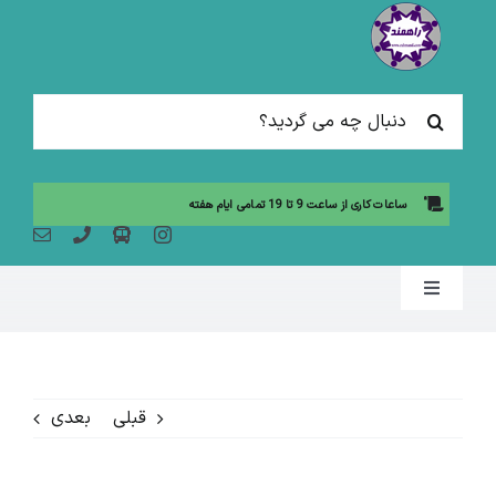
Ski
t
conten
جستجو
برای:
ساعات کاری از ساعت 9 تا 19 تمامی ایام هفته
Toggle
Navigation
صفحه نخست
قبلی
بعدی
مقالات آموزشی
آموزش حضوری (لیست دوره ها)