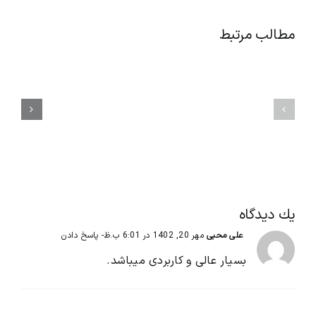
مطالب مرتبط
راز
اصول
افزایش
مهم
انگیزه
آداب
کارکنان
معاشرت
بدون
و
افزایش
مهارت‌های
حقوق
ارتباطی
|
در
۱۲
محیط
راهکار
کار
اثبات‌شده
يك ديدگاه
علی محبی
مهر 20, 1402 در 6:01 ب.ظ
- پاسخ دادن
بسیار عالی و کاربردی میباشد.